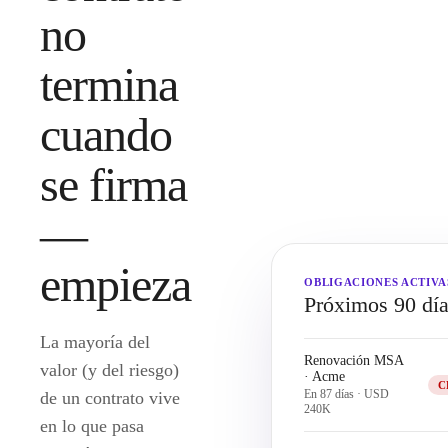
no
termina
cuando
se firma
—
empieza
OBLIGACIONES ACTIVA
Próximos 90 dí
La mayoría del
Renovación MSA
valor (y del riesgo)
· Acme
C
En 87 días
·
USD
de un contrato vive
240K
en lo que pasa