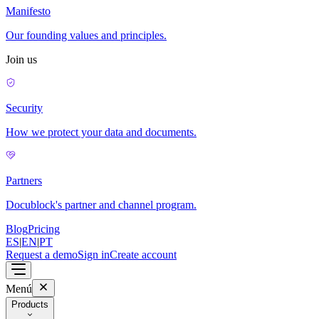
Manifesto
Our founding values and principles.
Join us
Security
How we protect your data and documents.
Partners
Docublock's partner and channel program.
Blog
Pricing
ES
|
EN
|
PT
Request a demo
Sign in
Create account
Menú
Products