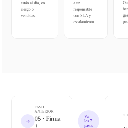
Ou
están al día, en
a un
her
riesgo o
responsable
ges
vencidas.
con SLA y
pro
escalamiento.
PASO
ANTERIOR
SI
Ver
05
·
Firma
los 7
+
pasos