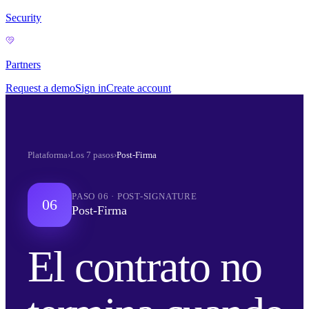
Security
Partners
Request a demo
Sign in
Create account
Plataforma
›
Los 7 pasos
›
Post-Firma
PASO
06
·
POST-SIGNATURE
06
Post-Firma
El contrato no