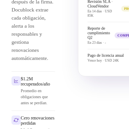
después de la firma.
Revisión SLA ·
CloudVendor
Docublock extrae
PR
En 14 días
·
USD
85K
cada obligación,
alerta a los
Reporte de
cumplimiento
responsables y
COMP
Q2
gestiona
En 23 días
·
-
renovaciones
Pago de licencia anual
automáticamente.
Vence hoy
·
USD 24K
$1.2M
recuperados/año
Promedio en
obligaciones que
antes se perdían.
Cero renovaciones
perdidas