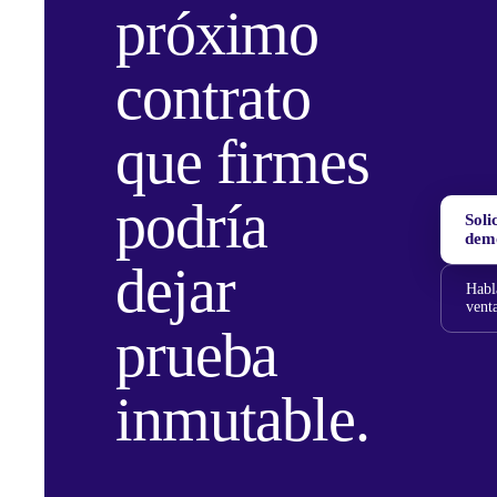
próximo
contrato
que firmes
podría
Soli
dem
dejar
Habl
vent
prueba
inmutable.