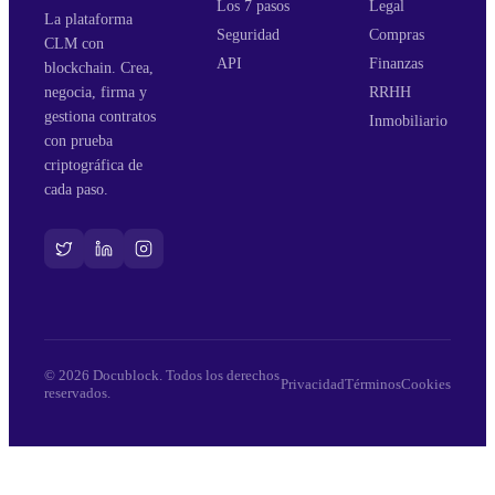
Los 7 pasos
Legal
La plataforma
Seguridad
Compras
CLM con
API
Finanzas
blockchain. Crea,
negocia, firma y
RRHH
gestiona contratos
Inmobiliario
con prueba
criptográfica de
cada paso.
© 2026 Docublock. Todos los derechos
Privacidad
Términos
Cookies
reservados.