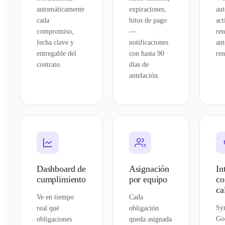
automáticamente
expiraciones,
au
cada
hitos de pago
act
compromiso,
—
ren
fecha clave y
notificaciones
ant
entregable del
con hasta 90
ren
contrato.
días de
antelación.
Dashboard de
Asignación
In
cumplimiento
por equipo
co
ca
Ve en tiempo
Cada
Sy
real qué
obligación
Go
obligaciones
queda asignada