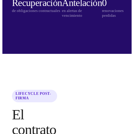
Recuperación
Antelación
0
de obligaciones contractuales
en alertas de
renovaciones
vencimiento
perdidas
LIFECYCLE POST-
FIRMA
El
contrato