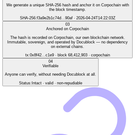
We generate a unique SHA-256 hash and anchor it on Corpochain with
the block timestamp.
SHA-256
:
f3a9e2b1c74d…90af · 2026-04-24T14:22:03Z
03
Anchored on Corpochain
The hash is recorded on Corpochain, our own blockchain network.
Immutable, sovereign, and operated by Docublock — no dependency
on external chains.
tx
:
0x8f42…c1e9 · block 68,412,903 · corpochain
04
Verifiable
Anyone can verify, without needing Docublock at all.
Status
:
Intact · valid · non-repudiable