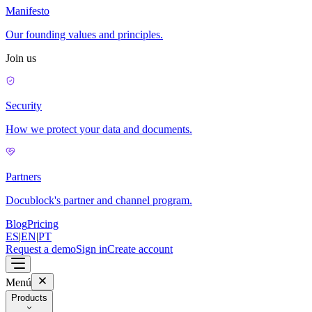
Manifesto
Our founding values and principles.
Join us
Security
How we protect your data and documents.
Partners
Docublock's partner and channel program.
Blog
Pricing
ES
|
EN
|
PT
Request a demo
Sign in
Create account
Menú
Products