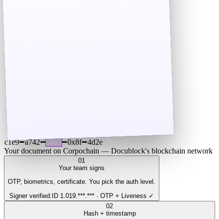
c1e9
━
a742
━
68b3
━
0x8f
━
4d2e
Your document on Corpochain — Docublock's blockchain network
01
Your team signs
OTP, biometrics, certificate. You pick the auth level.
Signer verified
:
ID 1.019.***.*** · OTP + Liveness ✓
02
Hash + timestamp