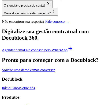
O signatário precisa de conta?
Meus documentos estão seguros?
Não encontrou sua resposta?
Fale conosco →
Digitalize sua gestão contratual
com
Docublock 360.
Agendar demo
Fale conosco pelo WhatsApp
Pronto para começar com a Docublock?
Solicite uma demo
Vamos conversar
Docublock
Início
Planos
Sobre nós
Produtos