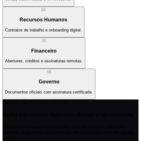
04
Recursos Humanos
Contratos de trabalho e onboarding digital.
05
Financeiro
Aberturas, créditos e assinaturas remotas.
06
Governo
Documentos oficiais com assinatura certificada.
IMOBILIÁRIO
·
CASO DE USO
Feche a promessa enquanto visitam o apartamento.
Locatários e compradores assinam com documento validado e
liveness. A promessa fica ancorada em blockchain antes de sair do
imóvel.