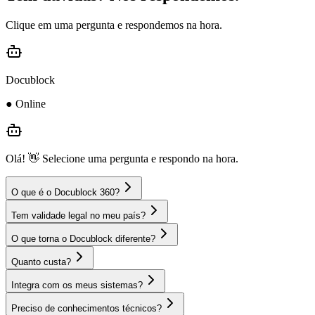
Clique em uma pergunta e respondemos na hora.
Docublock
●
Online
Olá! 👋 Selecione uma pergunta e respondo na hora.
O que é o Docublock 360?
Tem validade legal no meu país?
O que torna o Docublock diferente?
Quanto custa?
Integra com os meus sistemas?
Preciso de conhecimentos técnicos?