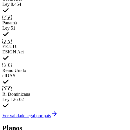
Ley 8.454
🇵🇦
Panamá
Ley 51
🇺🇸
EE.UU.
ESIGN Act
🇬🇧
Reino Unido
eIDAS
🇩🇴
R. Dominicana
Ley 126-02
Ver validade legal por país
Planos