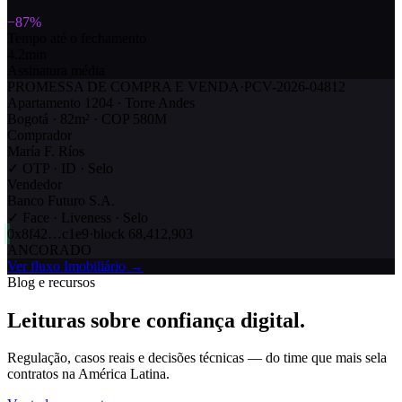
−87%
Tempo até o fechamento
4.2min
Assinatura média
PROMESSA DE COMPRA E VENDA
·
PCV-2026-04812
Apartamento 1204 · Torre Andes
Bogotá · 82m² · COP 580M
Comprador
María F. Ríos
✓
OTP · ID · Selo
Vendedor
Banco Futuro S.A.
✓
Face · Liveness · Selo
0x8f42…c1e9
·
block 68,412,903
ANCORADO
Ver fluxo Imobiliário
→
Blog e recursos
Leituras sobre confiança digital.
Regulação, casos reais e decisões técnicas — do time que mais sela
contratos na América Latina.