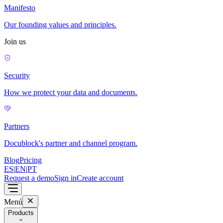
Manifesto
Our founding values and principles.
Join us
Security
How we protect your data and documents.
Partners
Docublock's partner and channel program.
Blog
Pricing
ES
|
EN
|
PT
Request a demo
Sign in
Create account
Menú
Products