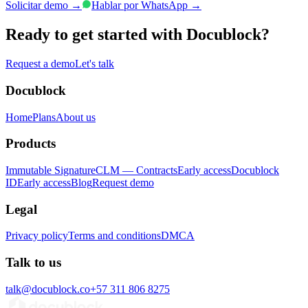
Solicitar demo
→
Hablar por WhatsApp
→
Ready to get started with Docublock?
Request a demo
Let's talk
Docublock
Home
Plans
About us
Products
Immutable Signature
CLM — Contracts
Early access
Docublock
ID
Early access
Blog
Request demo
Legal
Privacy policy
Terms and conditions
DMCA
Talk to us
talk@docublock.co
+57 311 806 8275