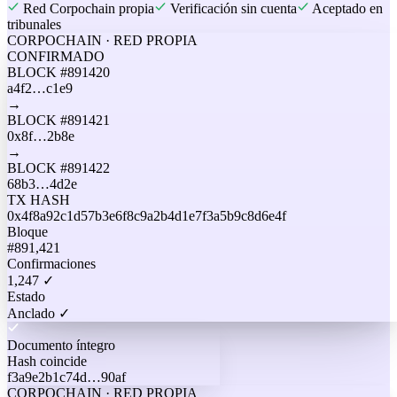
Red Corpochain propia
Verificación sin cuenta
Aceptado en
tribunales
CORPOCHAIN · RED PROPIA
CONFIRMADO
BLOCK #
891420
a4f2…c1e9
→
BLOCK #
891421
0x8f…2b8e
→
BLOCK #
891422
68b3…4d2e
TX HASH
0x4f8a92c1d57b3e6f8c9a2b4d1e7f3a5b9c8d6e4f
Bloque
#891,421
Confirmaciones
1,247 ✓
Estado
Anclado ✓
Documento íntegro
Hash coincide
f3a9e2b1c74d…90af
CORPOCHAIN · RED PROPIA