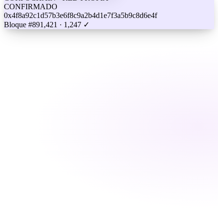
CONFIRMADO
0x4f8a92c1d57b3e6f8c9a2b4d1e7f3a5b9c8d6e4f
Bloque #891,421 · 1,247 ✓