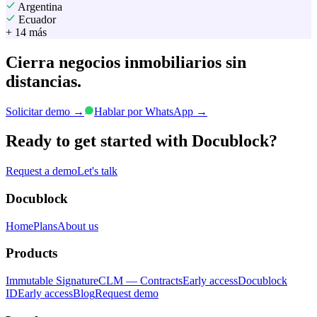
Argentina
Ecuador
+ 14 más
Cierra negocios inmobiliarios
sin
distancias.
Solicitar demo
→
Hablar por WhatsApp
→
Ready to get started with Docublock?
Request a demo
Let's talk
Docublock
Home
Plans
About us
Products
Immutable Signature
CLM — Contracts
Early access
Docublock
ID
Early access
Blog
Request demo