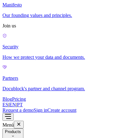
Manifesto
Our founding values and principles.
Join us
Security
How we protect your data and documents.
Partners
Docublock's partner and channel program.
Blog
Pricing
ES
|
EN
|
PT
Request a demo
Sign in
Create account
Menú
Products