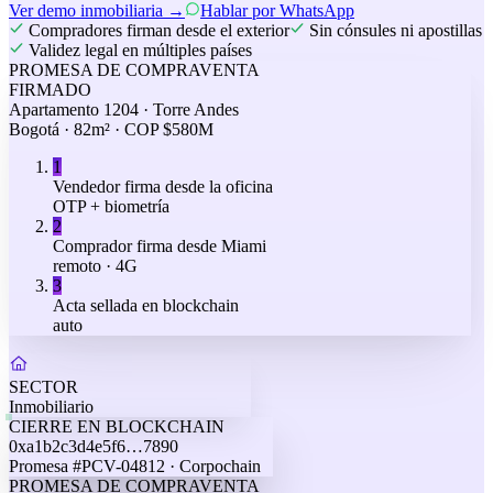
Ver demo inmobiliaria
→
Hablar por WhatsApp
Compradores firman desde el exterior
Sin cónsules ni apostillas
Validez legal en múltiples países
PROMESA DE COMPRAVENTA
FIRMADO
Apartamento 1204 · Torre Andes
Bogotá · 82m² · COP $580M
1
Vendedor firma desde la oficina
OTP + biometría
2
Comprador firma desde Miami
remoto · 4G
3
Acta sellada en blockchain
auto
SECTOR
Inmobiliario
CIERRE EN BLOCKCHAIN
0xa1b2c3d4e5f6…7890
Promesa #PCV-04812 · Corpochain
PROMESA DE COMPRAVENTA