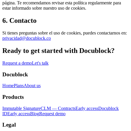
página. Te recomendamos revisar esta política regularmente para
estar informado sobre nuestro uso de cookies.
6. Contacto
Si tienes preguntas sobre el uso de cookies, puedes contactarnos en:
privacidad@docublock.co
Ready to get started with Docublock?
Request a demo
Let's talk
Docublock
Home
Plans
About us
Products
Immutable Signature
CLM — Contracts
Early access
Docublock
ID
Early access
Blog
Request demo
Legal