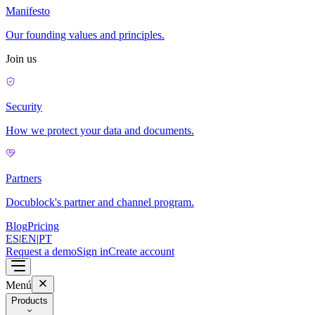
Manifesto
Our founding values and principles.
Join us
Security
How we protect your data and documents.
Partners
Docublock's partner and channel program.
Blog
Pricing
ES
|
EN
|
PT
Request a demo
Sign in
Create account
Menú
Products