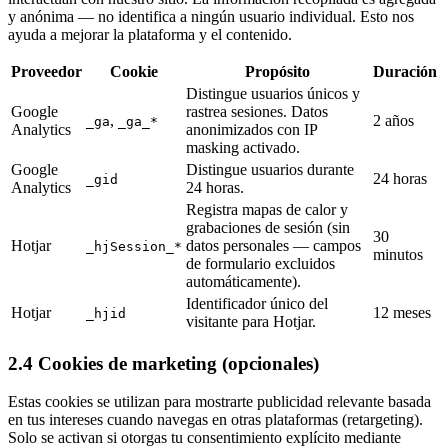
y anónima — no identifica a ningún usuario individual. Esto nos
ayuda a mejorar la plataforma y el contenido.
Proveedor
Cookie
Propósito
Duración
Distingue usuarios únicos y
Google
rastrea sesiones. Datos
,
2 años
_ga
_ga_*
Analytics
anonimizados con IP
masking activado.
Google
Distingue usuarios durante
24 horas
_gid
Analytics
24 horas.
Registra mapas de calor y
grabaciones de sesión (sin
30
Hotjar
datos personales — campos
_hjSession_*
minutos
de formulario excluidos
automáticamente).
Identificador único del
Hotjar
12 meses
_hjid
visitante para Hotjar.
2.4 Cookies de marketing (opcionales)
Estas cookies se utilizan para mostrarte publicidad relevante basada
en tus intereses cuando navegas en otras plataformas (retargeting).
Solo se activan si otorgas tu consentimiento explícito mediante