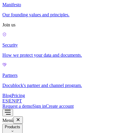
Manifesto
Our founding values and principles.
Join us
Security
How we protect your data and documents.
Partners
Docublock's partner and channel program.
Blog
Pricing
ES
|
EN
|
PT
Request a demo
Sign in
Create account
Menú
Products