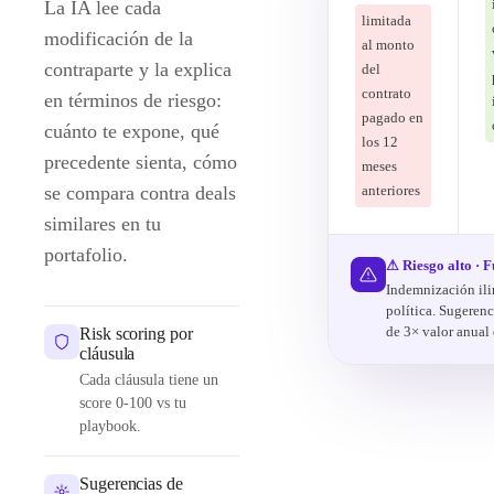
La IA lee cada
limitada
modificación de la
al monto
contraparte y la explica
del
contrato
en términos de riesgo:
pagado en
cuánto te expone, qué
los 12
precedente sienta, cómo
meses
se compara contra deals
anteriores
similares en tu
portafolio.
⚠ Riesgo alto · 
Indemnización ili
política. Sugerenc
de 3× valor anual 
Risk scoring por
cláusula
Cada cláusula tiene un
score 0-100 vs tu
playbook.
Sugerencias de