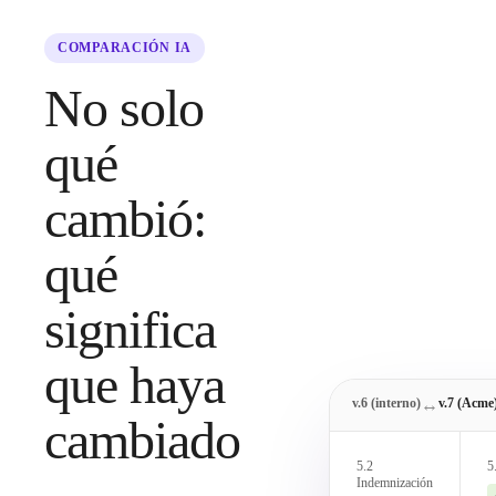
COMPARACIÓN IA
No solo
qué
cambió:
qué
significa
que haya
v.6 (interno)
↔
v.7 (Acme
cambiado
5.2
5
Indemnización