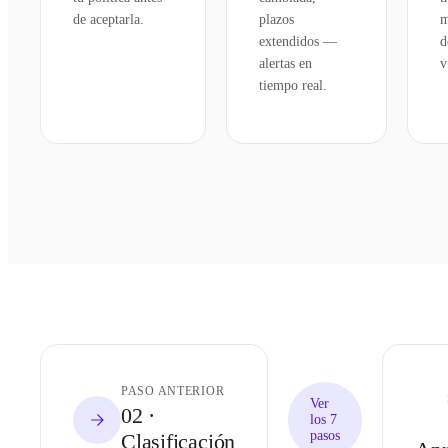
de aceptarla.
plazos
m
extendidos —
d
alertas en
v
tiempo real.
PASO ANTERIOR
Ver
02
·
los 7
pasos
Clasificación