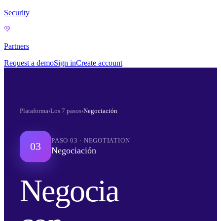
Security
Partners
Request a demo
Sign in
Create account
Plataforma
›
Los 7 pasos
›
Negociación
PASO
03
·
NEGOTIATION
03
Negociación
Negocia