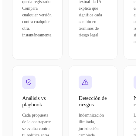
queda registrado.
textual: la IA
c
Compara
explica qué
e
cualquier versión
significa cada
a
contra cualquier
cambio en
e
otra,
términos de
r
instantáneamente.
riesgo legal.
s
c
Análisis vs
Detección de
playbook
riesgos
c
Cada propuesta
Indemnización
L
de la contraparte
ilimitada,
c
se evalúa contra
jurisdicción
c
tu política antes
cambiada,
t