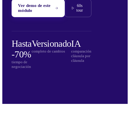
Ver demo de este
60s
módulo
tour
Hasta
Versionado
IA
-70%
completo de cambios
comparación
cláusula por
cláusula
tiempo de
negociación