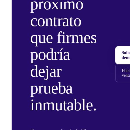
próximo
contrato
que firmes
podría
Soli
dem
dejar
Habl
vent
prueba
inmutable.