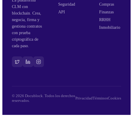
La plataforma
Seguridad
Compras
CLM con
API
Finanzas
blockchain. Crea,
negocia, firma y
RRHH
gestiona contratos
Inmobiliario
con prueba
criptográfica de
cada paso.
© 2026 Docublock. Todos los derechos
Privacidad
Términos
Cookies
reservados.