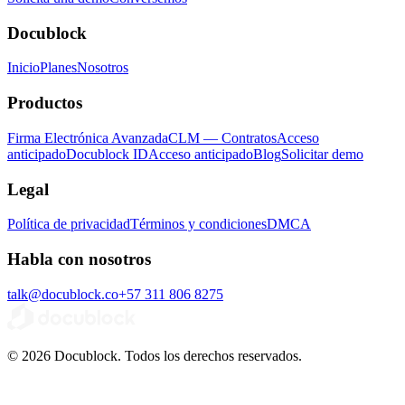
Docublock
Inicio
Planes
Nosotros
Productos
Firma Electrónica Avanzada
CLM — Contratos
Acceso
anticipado
Docublock ID
Acceso anticipado
Blog
Solicitar demo
Legal
Política de privacidad
Términos y condiciones
DMCA
Habla con nosotros
talk@docublock.co
+57 311 806 8275
© 2026 Docublock. Todos los derechos reservados.