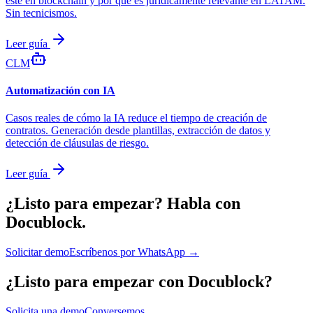
esté en blockchain y por qué es jurídicamente relevante en LATAM.
Sin tecnicismos.
Leer guía
CLM
Automatización con IA
Casos reales de cómo la IA reduce el tiempo de creación de
contratos. Generación desde plantillas, extracción de datos y
detección de cláusulas de riesgo.
Leer guía
¿Listo para empezar?
Habla con
Docublock.
Solicitar demo
Escríbenos por WhatsApp →
¿Listo para empezar con Docublock?
Solicita una demo
Conversemos