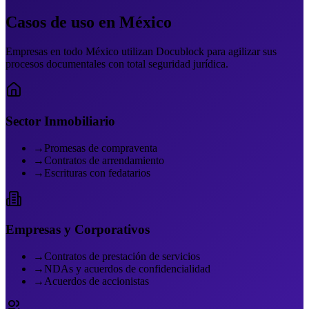
Casos de uso en
México
Empresas en todo México utilizan Docublock para agilizar sus
procesos documentales con total seguridad jurídica.
Sector Inmobiliario
→
Promesas de compraventa
→
Contratos de arrendamiento
→
Escrituras con fedatarios
Empresas y Corporativos
→
Contratos de prestación de servicios
→
NDAs y acuerdos de confidencialidad
→
Acuerdos de accionistas