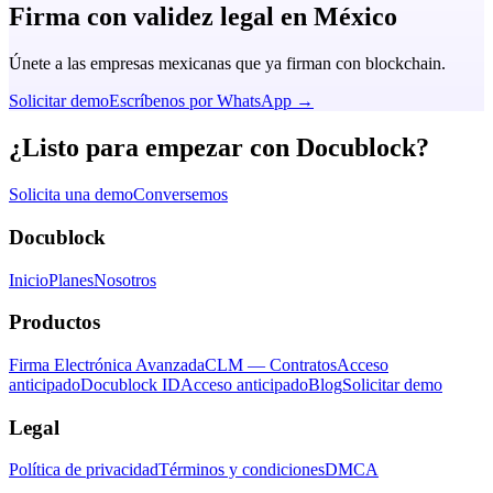
Firma con
validez legal
en México
Únete a las empresas mexicanas que ya firman con blockchain.
Solicitar demo
Escríbenos por WhatsApp →
¿Listo para empezar con Docublock?
Solicita una demo
Conversemos
Docublock
Inicio
Planes
Nosotros
Productos
Firma Electrónica Avanzada
CLM — Contratos
Acceso
anticipado
Docublock ID
Acceso anticipado
Blog
Solicitar demo
Legal
Política de privacidad
Términos y condiciones
DMCA