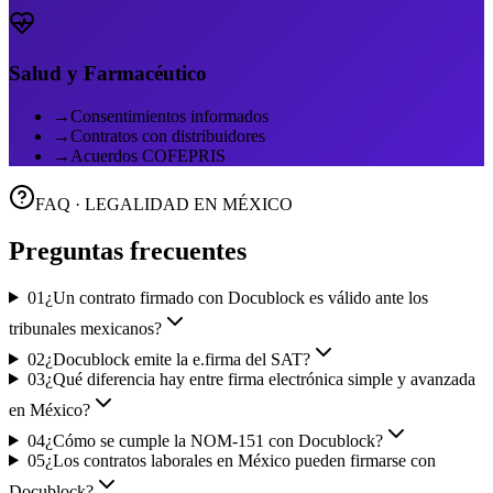
Salud y Farmacéutico
→
Consentimientos informados
→
Contratos con distribuidores
→
Acuerdos COFEPRIS
FAQ · LEGALIDAD EN MÉXICO
Preguntas
frecuentes
01
¿Un contrato firmado con Docublock es válido ante los
tribunales mexicanos?
02
¿Docublock emite la e.firma del SAT?
03
¿Qué diferencia hay entre firma electrónica simple y avanzada
en México?
04
¿Cómo se cumple la NOM-151 con Docublock?
05
¿Los contratos laborales en México pueden firmarse con
Docublock?