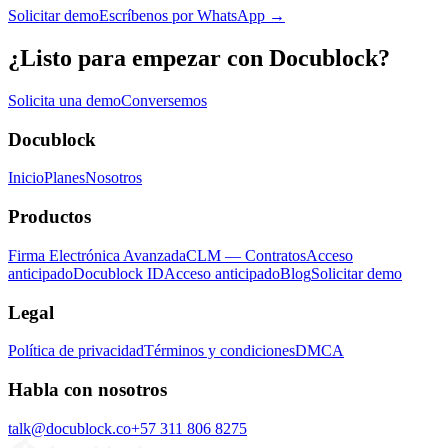
Solicitar demo
Escríbenos por WhatsApp →
¿Listo para empezar con Docublock?
Solicita una demo
Conversemos
Docublock
Inicio
Planes
Nosotros
Productos
Firma Electrónica Avanzada
CLM — Contratos
Acceso
anticipado
Docublock ID
Acceso anticipado
Blog
Solicitar demo
Legal
Política de privacidad
Términos y condiciones
DMCA
Habla con nosotros
talk@docublock.co
+57 311 806 8275