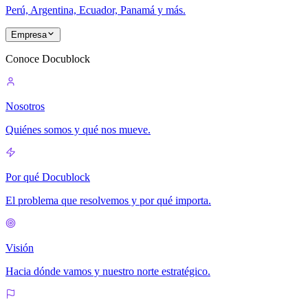
Perú, Argentina, Ecuador, Panamá y más.
Empresa
Conoce Docublock
Nosotros
Quiénes somos y qué nos mueve.
Por qué Docublock
El problema que resolvemos y por qué importa.
Visión
Hacia dónde vamos y nuestro norte estratégico.