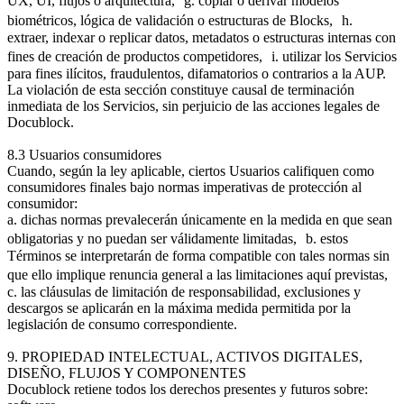
UX, UI, flujos o arquitectura, g. copiar o derivar modelos
biométricos, lógica de validación o estructuras de Blocks, h.
extraer, indexar o replicar datos, metadatos o estructuras internas con
fines de creación de productos competidores, i. utilizar los Servicios
para fines ilícitos, fraudulentos, difamatorios o contrarios a la AUP.
La violación de esta sección constituye causal de terminación
inmediata de los Servicios, sin perjuicio de las acciones legales de
Docublock.
8.3 Usuarios consumidores
Cuando, según la ley aplicable, ciertos Usuarios califiquen como
consumidores finales bajo normas imperativas de protección al
consumidor:
a. dichas normas prevalecerán únicamente en la medida en que sean
obligatorias y no puedan ser válidamente limitadas, b. estos
Términos se interpretarán de forma compatible con tales normas sin
que ello implique renuncia general a las limitaciones aquí previstas,
c. las cláusulas de limitación de responsabilidad, exclusiones y
descargos se aplicarán en la máxima medida permitida por la
legislación de consumo correspondiente.
9. PROPIEDAD INTELECTUAL, ACTIVOS DIGITALES,
DISEÑO, FLUJOS Y COMPONENTES
Docublock retiene todos los derechos presentes y futuros sobre: