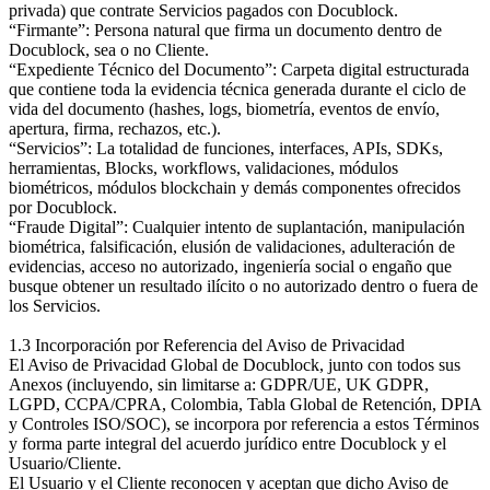
privada) que contrate Servicios pagados con Docublock.
“Firmante”: Persona natural que firma un documento dentro de
Docublock, sea o no Cliente.
“Expediente Técnico del Documento”: Carpeta digital estructurada
que contiene toda la evidencia técnica generada durante el ciclo de
vida del documento (hashes, logs, biometría, eventos de envío,
apertura, firma, rechazos, etc.).
“Servicios”: La totalidad de funciones, interfaces, APIs, SDKs,
herramientas, Blocks, workflows, validaciones, módulos
biométricos, módulos blockchain y demás componentes ofrecidos
por Docublock.
“Fraude Digital”: Cualquier intento de suplantación, manipulación
biométrica, falsificación, elusión de validaciones, adulteración de
evidencias, acceso no autorizado, ingeniería social o engaño que
busque obtener un resultado ilícito o no autorizado dentro o fuera de
los Servicios.
1.3 Incorporación por Referencia del Aviso de Privacidad
El Aviso de Privacidad Global de Docublock, junto con todos sus
Anexos (incluyendo, sin limitarse a: GDPR/UE, UK GDPR,
LGPD, CCPA/CPRA, Colombia, Tabla Global de Retención, DPIA
y Controles ISO/SOC), se incorpora por referencia a estos Términos
y forma parte integral del acuerdo jurídico entre Docublock y el
Usuario/Cliente.
El Usuario y el Cliente reconocen y aceptan que dicho Aviso de