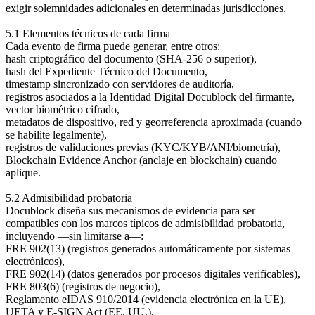
exigir solemnidades adicionales en determinadas jurisdicciones.
5.1 Elementos técnicos de cada firma
Cada evento de firma puede generar, entre otros:
hash criptográfico del documento (SHA-256 o superior),
hash del Expediente Técnico del Documento,
timestamp sincronizado con servidores de auditoría,
registros asociados a la Identidad Digital Docublock del firmante,
vector biométrico cifrado,
metadatos de dispositivo, red y georreferencia aproximada (cuando
se habilite legalmente),
registros de validaciones previas (KYC/KYB/ANI/biometría),
Blockchain Evidence Anchor (anclaje en blockchain) cuando
aplique.
5.2 Admisibilidad probatoria
Docublock diseña sus mecanismos de evidencia para ser
compatibles con los marcos típicos de admisibilidad probatoria,
incluyendo —sin limitarse a—:
FRE 902(13) (registros generados automáticamente por sistemas
electrónicos),
FRE 902(14) (datos generados por procesos digitales verificables),
FRE 803(6) (registros de negocio),
Reglamento eIDAS 910/2014 (evidencia electrónica en la UE),
UETA y E-SIGN Act (EE. UU.),