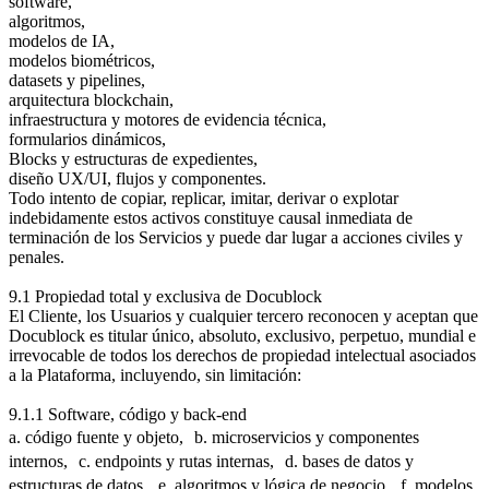
software,
algoritmos,
modelos de IA,
modelos biométricos,
datasets y pipelines,
arquitectura blockchain,
infraestructura y motores de evidencia técnica,
formularios dinámicos,
Blocks y estructuras de expedientes,
diseño UX/UI, flujos y componentes.
Todo intento de copiar, replicar, imitar, derivar o explotar
indebidamente estos activos constituye causal inmediata de
terminación de los Servicios y puede dar lugar a acciones civiles y
penales.
9.1 Propiedad total y exclusiva de Docublock
El Cliente, los Usuarios y cualquier tercero reconocen y aceptan que
Docublock es titular único, absoluto, exclusivo, perpetuo, mundial e
irrevocable de todos los derechos de propiedad intelectual asociados
a la Plataforma, incluyendo, sin limitación:
9.1.1 Software, código y back-end
a. código fuente y objeto, b. microservicios y componentes
internos, c. endpoints y rutas internas, d. bases de datos y
estructuras de datos, e. algoritmos y lógica de negocio, f. modelos