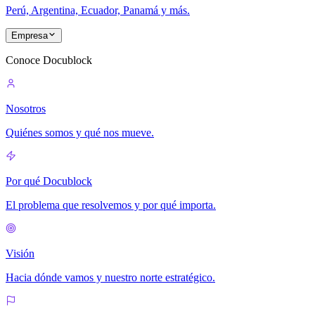
Perú, Argentina, Ecuador, Panamá y más.
Empresa
Conoce Docublock
Nosotros
Quiénes somos y qué nos mueve.
Por qué Docublock
El problema que resolvemos y por qué importa.
Visión
Hacia dónde vamos y nuestro norte estratégico.