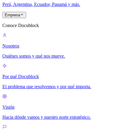
Perú, Argentina, Ecuador, Panamá y más.
Empresa
Conoce Docublock
Nosotros
Quiénes somos y qué nos mueve.
Por qué Docublock
El problema que resolvemos y por qué importa.
Visión
Hacia dónde vamos y nuestro norte estratégico.