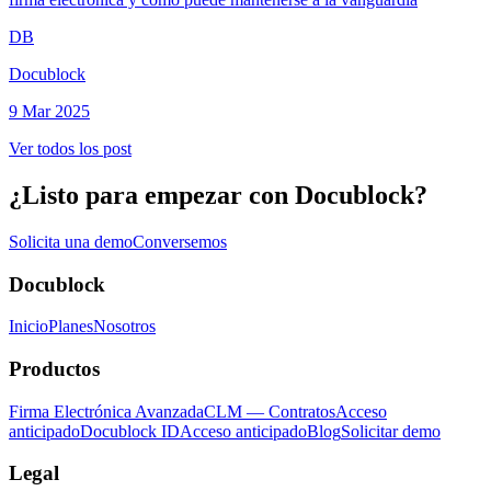
DB
Docublock
9 Mar 2025
Ver todos los post
¿Listo para empezar con Docublock?
Solicita una demo
Conversemos
Docublock
Inicio
Planes
Nosotros
Productos
Firma Electrónica Avanzada
CLM — Contratos
Acceso
anticipado
Docublock ID
Acceso anticipado
Blog
Solicitar demo
Legal