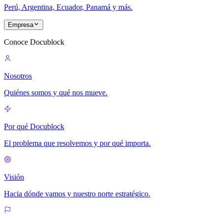
Perú, Argentina, Ecuador, Panamá y más.
Empresa
Conoce Docublock
Nosotros
Quiénes somos y qué nos mueve.
Por qué Docublock
El problema que resolvemos y por qué importa.
Visión
Hacia dónde vamos y nuestro norte estratégico.