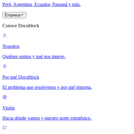
Perú, Argentina, Ecuador, Panamá y más.
Empresa
Conoce Docublock
Nosotros
Quiénes somos y qué nos mueve.
Por qué Docublock
El problema que resolvemos y por qué importa.
Visión
Hacia dónde vamos y nuestro norte estratégico.