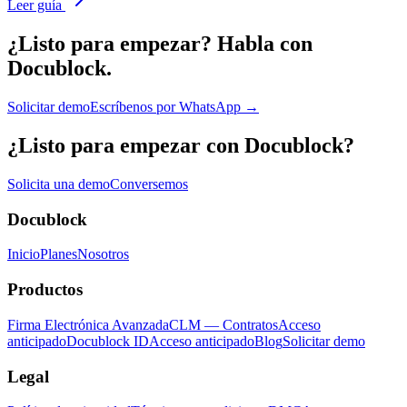
Leer guía
¿Listo para empezar?
Habla con
Docublock.
Solicitar demo
Escríbenos por WhatsApp →
¿Listo para empezar con Docublock?
Solicita una demo
Conversemos
Docublock
Inicio
Planes
Nosotros
Productos
Firma Electrónica Avanzada
CLM — Contratos
Acceso
anticipado
Docublock ID
Acceso anticipado
Blog
Solicitar demo
Legal