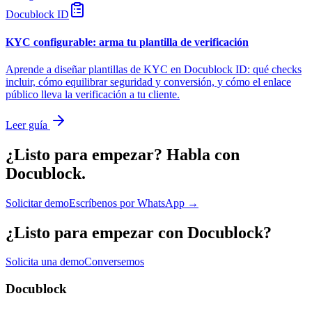
Docublock ID
KYC configurable: arma tu plantilla de verificación
Aprende a diseñar plantillas de KYC en Docublock ID: qué checks
incluir, cómo equilibrar seguridad y conversión, y cómo el enlace
público lleva la verificación a tu cliente.
Leer guía
¿Listo para empezar?
Habla con
Docublock.
Solicitar demo
Escríbenos por WhatsApp →
¿Listo para empezar con Docublock?
Solicita una demo
Conversemos
Docublock