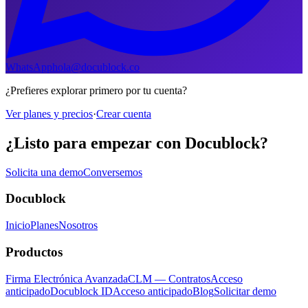
WhatsApp
hola@docublock.co
¿Prefieres explorar primero por tu cuenta?
Ver planes y precios
·
Crear cuenta
¿Listo para empezar con Docublock?
Solicita una demo
Conversemos
Docublock
Inicio
Planes
Nosotros
Productos
Firma Electrónica Avanzada
CLM — Contratos
Acceso
anticipado
Docublock ID
Acceso anticipado
Blog
Solicitar demo